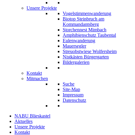
Unsere Projekte
Vogelstimmenwanderung
Biotop Steinbruch am
Kommandantsberg
Storchennest Mimbach
Amphibienschutz Taubental
Eulenwanderung
Mauersegler
Streuobstwiese Wolfersheim
Nistkästen Bürgergarten
Bildergalerien
Kontakt
Mitmachen
Suche
Site-Map
Impressum
Datenschutz
NABU Blieskastel
Aktuelles
Unsere Projekte
Kontakt