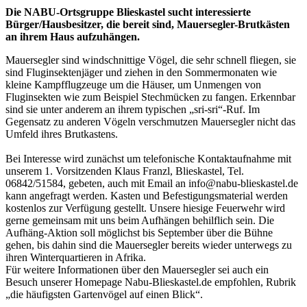
Die NABU-Ortsgruppe Blieskastel sucht interessierte
Bürger/Hausbesitzer, die bereit sind, Mauersegler-Brutkästen
an ihrem Haus aufzuhängen.
Mauersegler sind windschnittige Vögel, die sehr schnell fliegen, sie
sind Fluginsektenjäger und ziehen in den Sommermonaten wie
kleine Kampfflugzeuge um die Häuser, um Unmengen von
Fluginsekten wie zum Beispiel Stechmücken zu fangen. Erkennbar
sind sie unter anderem an ihrem typischen „sri-sri“-Ruf. Im
Gegensatz zu anderen Vögeln verschmutzen Mauersegler nicht das
Umfeld ihres Brutkastens.
Bei Interesse wird zunächst um telefonische Kontaktaufnahme mit
unserem 1. Vorsitzenden Klaus Franzl, Blieskastel, Tel.
06842/51584, gebeten, auch mit Email an info@nabu-blieskastel.de
kann angefragt werden. Kasten und Befestigungsmaterial werden
kostenlos zur Verfügung gestellt. Unsere hiesige Feuerwehr wird
gerne gemeinsam mit uns beim Aufhängen behilflich sein. Die
Aufhäng-Aktion soll möglichst bis September über die Bühne
gehen, bis dahin sind die Mauersegler bereits wieder unterwegs zu
ihren Winterquartieren in Afrika.
Für weitere Informationen über den Mauersegler sei auch ein
Besuch unserer Homepage Nabu-Blieskastel.de empfohlen, Rubrik
„die häufigsten Gartenvögel auf einen Blick“.