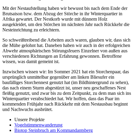
Mit der Nestaufstellung haben wir bewusst bis nach dem Ende der
Brutsaison bzw. dem Abzug der Störche in ihr Winterquartier in
Afrika gewartet. Der Nestkorb wurde mit dünnem Holz
ausgekleidet, um den Störchen im nächsten Jahr nach Rückkehr die
Nesteinrichtung zu erleichtern.
So schweißtreibend die Arbeiten auch waren, glauben wir, dass sich
die Mühe gelohnt hat. Daneben haben wir auch in der erfolgreichen
Abwehr atmosphärischen Störungsfeuers Einzelner von außen aus
verschiedenen Richtungen an Erfahrung gewonnen. Betroffene
wissen, was damit gemeint ist.
Inzwischen wissen wir: Im Sommer 2021 hat ein Storchenpaar, das
ursprünglich unmittelbar gegenüber am linken Bliesufer ein
baufälliges Storchennest genutzt hat (im Bildhintergrund zu sehen),
das nach einem Sturm abgestürzt ist, unser neu geschaffenes Nest
fleißig genutzt, und zwar bis zu dem Zeitpunkt, zu dem man sich ins
Winterquartier verabschiedet hat. Wir hoffen, dass das Paar im
kommenden Frühjahr nach Rückkehr mit dem Nestausbau beginnt
und Nachwuchs ausbrütet.
Unsere Projekte
Vogelstimmenwanderung
Biotop Steinbruch am Kommandantsberg