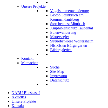
Unsere Projekte
Vogelstimmenwanderung
Biotop Steinbruch am
Kommandantsberg
Storchennest Mimbach
Amphibienschutz Taubental
Eulenwanderung
Mauersegler
Streuobstwiese Wolfersheim
Nistkästen Bürgergarten
Bildergalerien
Kontakt
Mitmachen
Suche
Site-Map
Impressum
Datenschutz
NABU Blieskastel
Aktuelles
Unsere Projekte
Kontakt